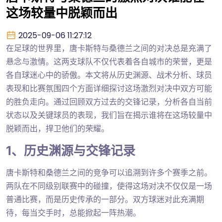
这场较量中脱颖而出
2025-09-06 11:27:12
在足球的世界里，唐卡斯特与桑德兰之间的对决总是充满了
悬念与激情。这两支球队不仅代表着各自城市的荣誉，更是
各自球迷心中的骄傲。本文将从历史渊源、战术分析、球员
表现和比赛氛围四个方面详细探讨这场激烈对决中双方可能
的胜负走向。通过回顾双方过去的交锋记录，分析各自当前
状态以及关键球员的表现，我们旨在揭示谁将在这场较量中
脱颖而出，捍卫他们的荣耀。
1、历史渊源与交锋记录
唐卡斯特和桑德兰之间的竞争可以追溯到许多个赛季之前。
两队在不同级别联赛中的碰撞，使得这场对决不仅仅是一场
普通比赛，而是历史传承的一部分。双方球迷对此充满期
待，每当交手时，总能掀起一阵热潮。