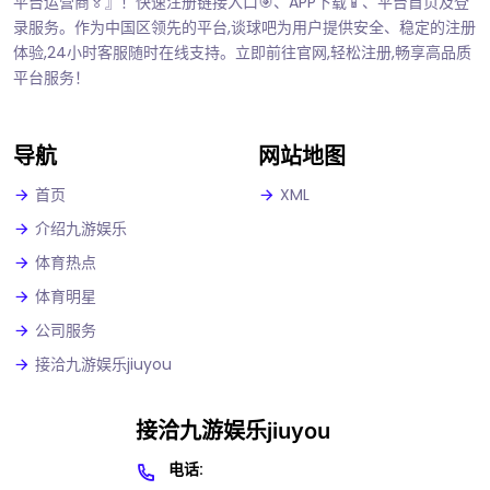
平台运营商🏅』！快速注册链接入口🎯、APP下载📱、平台首页及登
录服务。作为中国区领先的平台,谈球吧为用户提供安全、稳定的注册
体验,24小时客服随时在线支持。立即前往官网,轻松注册,畅享高品质
平台服务！
导航
网站地图
首页
XML
介绍九游娱乐
体育热点
体育明星
公司服务
接洽九游娱乐jiuyou
接洽九游娱乐jiuyou
电话: