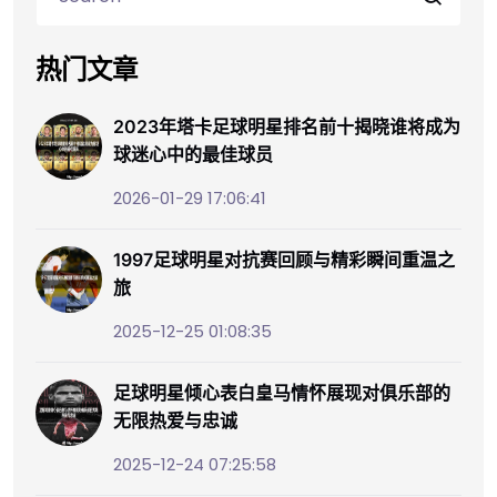
热门文章
2023年塔卡足球明星排名前十揭晓谁将成为
球迷心中的最佳球员
2026-01-29 17:06:41
1997足球明星对抗赛回顾与精彩瞬间重温之
旅
2025-12-25 01:08:35
足球明星倾心表白皇马情怀展现对俱乐部的
无限热爱与忠诚
2025-12-24 07:25:58