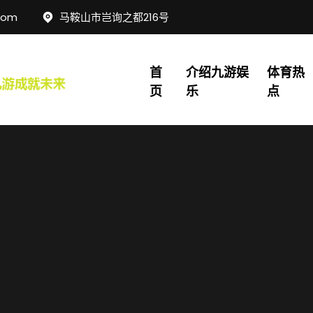
com
马鞍山市岂询之都216号
首
介绍九游娱
体育热
页
乐
点