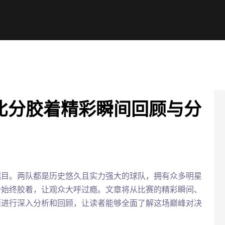
比分胶着精彩瞬间回顾与分
瞩目。两队都是历史悠久且实力强大的球队，拥有众多明星
分始终胶着，让观众大呼过瘾。文章将从比赛的精彩瞬间、
面进行深入分析和回顾，让读者能够全面了解这场巅峰对决