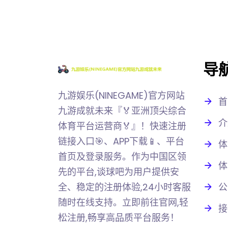
导
九游娱乐(NINEGAME)官方网站
首
九游成就未来『🏅亚洲顶尖综合
介
体育平台运营商🏅』！快速注册
链接入口🎯、APP下载📱、平台
体
首页及登录服务。作为中国区领
体
先的平台,谈球吧为用户提供安
全、稳定的注册体验,24小时客服
公
随时在线支持。立即前往官网,轻
接
松注册,畅享高品质平台服务！