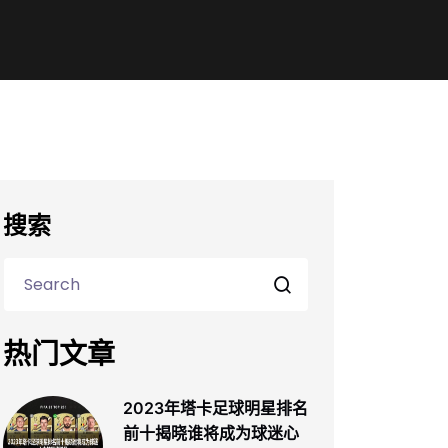
搜索
热门文章
2023年塔卡足球明星排名
前十揭晓谁将成为球迷心