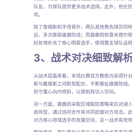
队友，为球队提供更多战术选择。此外，他在
攻。
除了詹姆斯和字母哥外，两队其他角色球员同
出，多次撕裂雄鹿防线；而雄鹿则依靠米德尔
好处地补充了核心明星选手，使得整支球队运
3、战术对决细致解
从战术层面来看，本场比赛双方教练均采用针
斯与戴维斯之间默契配合，不断撕扯雄鹿防线
防守重心向内倾斜，以限制其切入空间。
另一方面，雄鹿则采取区域联防策略来应对湖
收阵型，通过协同合作来共同抵御对方攻击。
对方核心持球选手的发展空间，这一战术有效