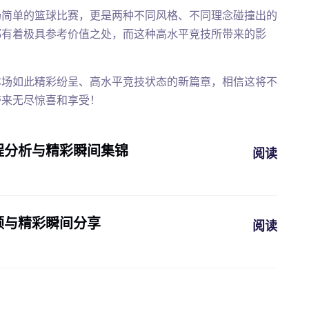
场简单的篮球比赛，更是两种不同风格、不同理念碰撞出的
都有着极具参考价值之处，而这种高水平竞技所带来的影
本场如此精彩纷呈、高水平竞技状态的新篇章，相信这将不
带来无尽惊喜和享受！
程分析与精彩瞬间集锦
阅读
顾与精彩瞬间分享
阅读