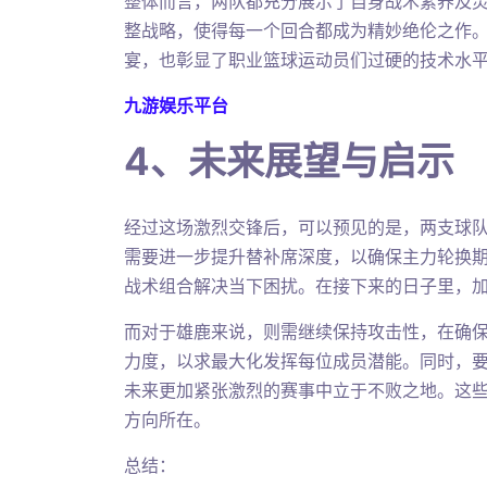
整体而言，两队都充分展示了自身战术素养及
整战略，使得每一个回合都成为精妙绝伦之作
宴，也彰显了职业篮球运动员们过硬的技术水
九游娱乐平台
4、未来展望与启示
经过这场激烈交锋后，可以预见的是，两支球
需要进一步提升替补席深度，以确保主力轮换
战术组合解决当下困扰。在接下来的日子里，
而对于雄鹿来说，则需继续保持攻击性，在确
力度，以求最大化发挥每位成员潜能。同时，
未来更加紧张激烈的赛事中立于不败之地。这
方向所在。
总结：