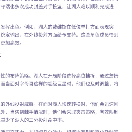
防守端也多次成功封盖对手投篮，让湖人难以顺利完成进
样发挥出色。例如，湖人的戴维斯在低位单打方面表现突
顿稳定输出，在外线投射方面给予支持。这些角色球员恰到
转更加高效。
析
对性的布阵策略。湖人在开局阶段选择高位挡拆，通过詹姆
。而当面对字母哥这样的超级巨星时，他们也及时调整，将
人的外线投射威胁。在面对湖人快速转换时，他们会迅速回
此外，当遇到棘手情况时，他们会采取夹击策略，有效限制
地减少了湖人的三分投射命中率。