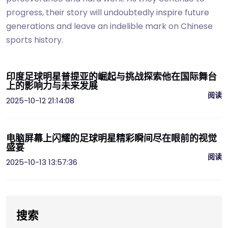
progress, their story will undoubtedly inspire future
generations and leave an indelible mark on Chinese
sports history.
印度足球明星普提亚的崛起与挑战探索他在国际舞台
上的影响力与未来发展
阅读
2025-10-12 21:14:08
电脑屏幕上闪耀的足球明星精彩瞬间尽在眼前的视觉
盛宴
阅读
2025-10-13 13:57:36
搜索