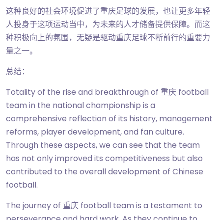
这种良好的社会环境促进了重庆足球的发展，也让更多年轻
人投身于这项运动当中，为未来的人才储备提供保障。而这
种积极向上的氛围，无疑是驱动重庆足球不断前行的重要力
量之一。
总结：
Totality of the rise and breakthrough of 重庆 football
team in the national championship is a
comprehensive reflection of its history, management
reforms, player development, and fan culture.
Through these aspects, we can see that the team
has not only improved its competitiveness but also
contributed to the overall development of Chinese
football.
The journey of 重庆 football team is a testament to
perseverance and hard work. As they continue to