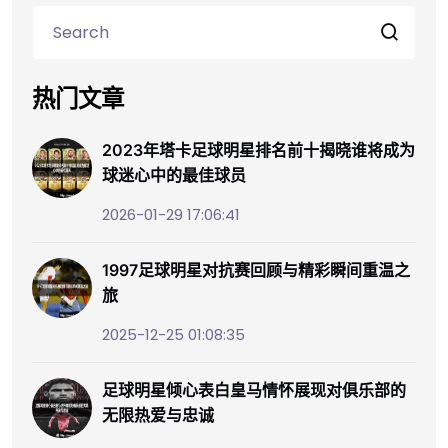
热门文章
2023年塔卡足球明星排名前十揭晓谁将成为
球迷心中的最佳球员
2026-01-29 17:06:41
1997足球明星对抗赛回顾与精彩瞬间重温之
旅
2025-12-25 01:08:35
足球明星倾心表白皇马情怀展现对俱乐部的
无限热爱与忠诚