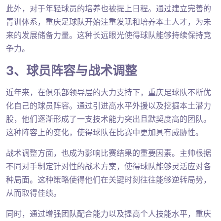
此外，对于年轻球员的培养也被提上日程。通过建立完善的
青训体系，重庆足球队开始注重发现和培养本土人才，为未
来的发展储备力量。这种长远眼光使得球队能够持续保持竞
争力。
3、球员阵容与战术调整
近年来，在俱乐部领导层的大力支持下，重庆足球队不断优
化自己的球员阵容。通过引进高水平外援以及挖掘本土潜力
股，他们逐渐形成了一支技术能力突出且默契度高的团队。
这种阵容上的变化，使得球队在比赛中更加具有威胁性。
战术调整方面，也成为影响比赛结果的重要因素。主帅根据
不同对手制定针对性的战术方案，使得球队能够灵活应对各
种局面。这种策略使得他们在关键时刻往往能够逆转局势，
从而取得佳绩。
同时，通过增强团队配合能力以及提高个人技能水平，重庆