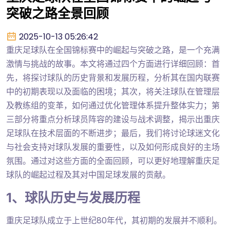
突破之路全景回顾
2025-10-13 05:26:42
重庆足球队在全国锦标赛中的崛起与突破之路，是一个充满
激情与挑战的故事。本文将通过四个方面进行详细回顾：首
先，将探讨球队的历史背景和发展历程，分析其在国内联赛
中的初期表现以及面临的困境；其次，将关注球队在管理层
及教练组的变革，如何通过优化管理体系提升整体实力；第
三部分将重点分析球员阵容的建设与战术调整，揭示出重庆
足球队在技术层面的不断进步；最后，我们将讨论球迷文化
与社会支持对球队发展的重要性，以及如何形成良好的主场
氛围。通过对这些方面的全面回顾，可以更好地理解重庆足
球队的崛起过程及其对中国足球发展的贡献。
1、球队历史与发展历程
重庆足球队成立于上世纪80年代，其初期的发展并不顺利。