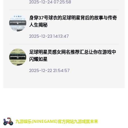
2025-12-24 07:25:58
身穿37号球衣的足球明星背后的故事与传奇
人生揭秘
2025-12-23 14:13:47
足球明星灵感女网名推荐汇总让你在游戏中
闪耀如星
2025-12-22 21:54:57