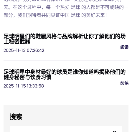
天。在这个过程中，每一个热爱 足球 的人都是不可或缺的一
部分，我们期待着共同见证中国 足球 的美好未来！
足球明星们的鞋履风格与品牌解析让你了解他们的场
上秘密武器
阅读
2025-11-13 07:26:42
足球明星中身材最好的球员是谁你知道吗揭秘他们的
健身秘密与饮食习惯
阅读
2025-11-15 13:33:58
搜索