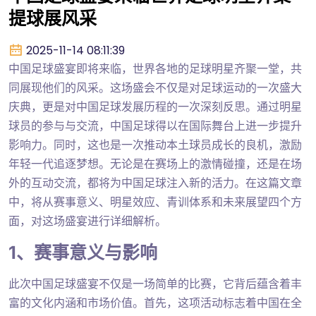
提球展风采
2025-11-14 08:11:39
中国足球盛宴即将来临，世界各地的足球明星齐聚一堂，共
同展现他们的风采。这场盛会不仅是对足球运动的一次盛大
庆典，更是对中国足球发展历程的一次深刻反思。通过明星
球员的参与与交流，中国足球得以在国际舞台上进一步提升
影响力。同时，这也是一次推动本土球员成长的良机，激励
年轻一代追逐梦想。无论是在赛场上的激情碰撞，还是在场
外的互动交流，都将为中国足球注入新的活力。在这篇文章
中，将从赛事意义、明星效应、青训体系和未来展望四个方
面，对这场盛宴进行详细解析。
1、赛事意义与影响
此次中国足球盛宴不仅是一场简单的比赛，它背后蕴含着丰
富的文化内涵和市场价值。首先，这项活动标志着中国在全