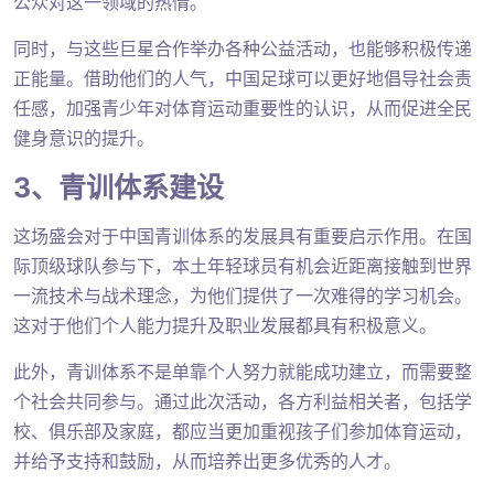
公众对这一领域的热情。
同时，与这些巨星合作举办各种公益活动，也能够积极传递
正能量。借助他们的人气，中国足球可以更好地倡导社会责
任感，加强青少年对体育运动重要性的认识，从而促进全民
健身意识的提升。
3、青训体系建设
这场盛会对于中国青训体系的发展具有重要启示作用。在国
际顶级球队参与下，本土年轻球员有机会近距离接触到世界
一流技术与战术理念，为他们提供了一次难得的学习机会。
这对于他们个人能力提升及职业发展都具有积极意义。
此外，青训体系不是单靠个人努力就能成功建立，而需要整
个社会共同参与。通过此次活动，各方利益相关者，包括学
校、俱乐部及家庭，都应当更加重视孩子们参加体育运动，
并给予支持和鼓励，从而培养出更多优秀的人才。