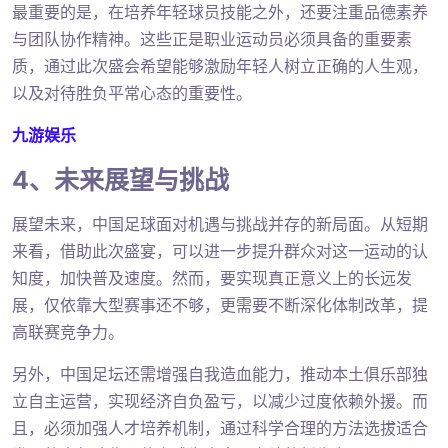
最重要的是，在培养年轻球员技能之外，还要注重品德素养
与团队协作精神。这些正是职业运动员必须具备的重要素
质，通过此次盛会希望能够激励年轻人树立正确的人生观，
以及对待胜负平常心态的重要性。
九游娱乐
4、未来展望与挑战
展望未来，中国足球面对机遇与挑战并存的新局面。从短期
来看，借助此次盛宴，可以进一步提升群众对这一运动的认
知度，加快普及速度。然而，要实现真正意义上的长远发
展，仅依靠大型赛事还不够，更需要不断深化体制改革，提
高联赛竞争力。
另外，中国足坛还需增强自我造血能力，推动本土俱乐部独
立自主运营，实现经济自负盈亏，以减少过度依赖外援。而
且，必须加强人才培养机制，通过科学合理的方法选拔适合