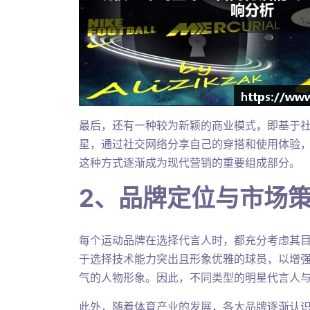
最后，还有一种较为新颖的商业模式，即基于
星，通过社交网络分享自己的穿搭和使用体验
这种方式逐渐成为现代营销的重要组成部分。
2、品牌定位与市场
每个运动品牌在选择代言人时，都充分考虑其
于选择技术能力突出且形象优雅的球员，以增
气的人物形象。因此，不同类型的明星代言人
此外，随着体育产业的发展，各大品牌逐渐认