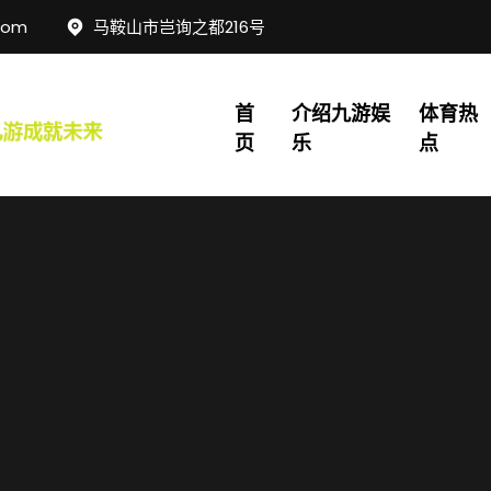
com
马鞍山市岂询之都216号
首
介绍九游娱
体育热
页
乐
点