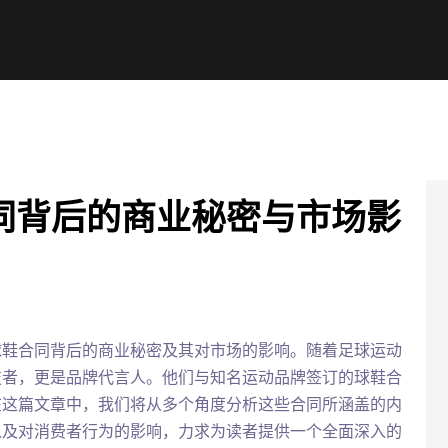
同背后的商业秘密与市场影
球鞋合同背后的商业秘密及其对市场的影响。随着足球运动
技者，更是品牌代言人。他们与知名运动品牌签订的球鞋合
在这篇文章中，我们将从多个角度分析这些合同所涵盖的内
以及对消费者行为的影响，力求为读者提供一个全面深入的