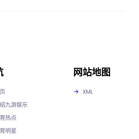
航
网站地图
页
XML
绍九游娱乐
育热点
育明星