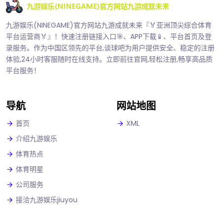
九游娱乐(NINEGAME)官方网站九游成就未来『🏅亚洲顶尖综合体育
平台运营商🏅』！快速注册链接入口🎯、APP下载📱、平台首页及登
录服务。作为中国区领先的平台,谈球吧为用户提供安全、稳定的注册
体验,24小时客服随时在线支持。立即前往官网,轻松注册,畅享高品质
平台服务！
导航
网站地图
首页
XML
介绍九游娱乐
体育热点
体育明星
公司服务
接洽九游娱乐jiuyou