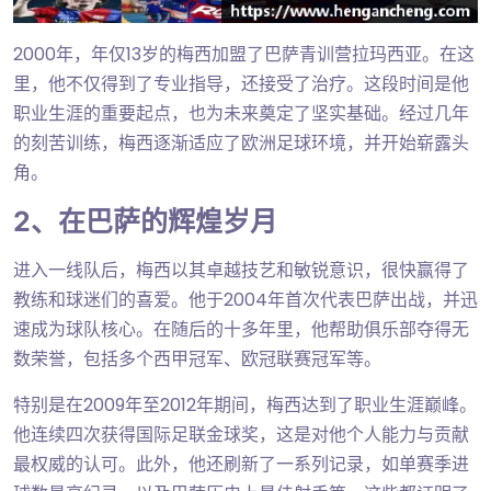
2000年，年仅13岁的梅西加盟了巴萨青训营拉玛西亚。在这
里，他不仅得到了专业指导，还接受了治疗。这段时间是他
职业生涯的重要起点，也为未来奠定了坚实基础。经过几年
的刻苦训练，梅西逐渐适应了欧洲足球环境，并开始崭露头
角。
2、在巴萨的辉煌岁月
进入一线队后，梅西以其卓越技艺和敏锐意识，很快赢得了
教练和球迷们的喜爱。他于2004年首次代表巴萨出战，并迅
速成为球队核心。在随后的十多年里，他帮助俱乐部夺得无
数荣誉，包括多个西甲冠军、欧冠联赛冠军等。
特别是在2009年至2012年期间，梅西达到了职业生涯巅峰。
他连续四次获得国际足联金球奖，这是对他个人能力与贡献
最权威的认可。此外，他还刷新了一系列记录，如单赛季进