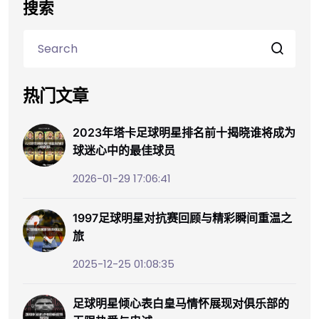
搜索
热门文章
2023年塔卡足球明星排名前十揭晓谁将成为
球迷心中的最佳球员
2026-01-29 17:06:41
1997足球明星对抗赛回顾与精彩瞬间重温之
旅
2025-12-25 01:08:35
足球明星倾心表白皇马情怀展现对俱乐部的