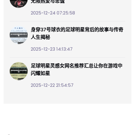
无限热爱与忠诚
2025-12-24 07:25:58
身穿37号球衣的足球明星背后的故事与传奇
人生揭秘
2025-12-23 14:13:47
足球明星灵感女网名推荐汇总让你在游戏中
闪耀如星
2025-12-22 21:54:57