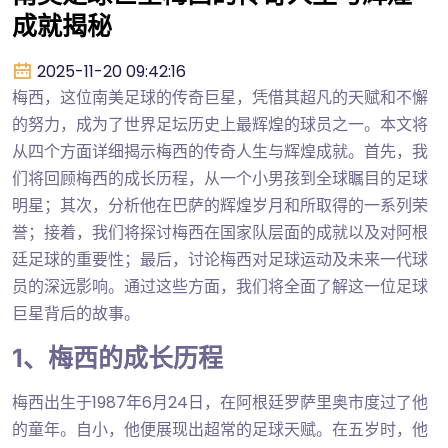
成就揭秘
2025-11-20 09:42:16
梅西，这位南美足球的传奇巨星，凭借其超凡的天赋和不懈
的努力，成为了世界足坛历史上最辉煌的球员之一。本文将
从四个方面详细揭示梅西的传奇人生与辉煌成就。首先，我
们将回顾梅西的成长历程，从一个小男孩到全球瞩目的足球
明星；其次，分析他在巴萨的辉煌岁月和所取得的一系列荣
誉；接着，我们将探讨梅西在国家队层面的成就以及对阿根
廷足球的重要性；最后，讨论梅西对足球运动及未来一代球
员的深远影响。通过这些方面，我们将全面了解这一位足球
巨星背后的故事。
1、梅西的成长历程
梅西出生于1987年6月24日，在阿根廷罗萨里奥市度过了他
的童年。自小，他便展现出超常的足球天赋。在五岁时，他