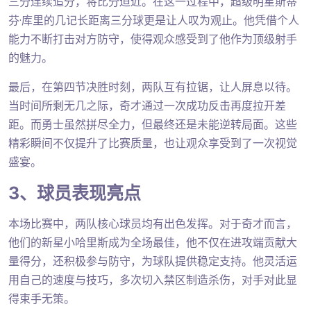
三分连续追分，将比分迫近。在这一过程中，超级明星斯蒂
芬·库里的几记长距离三分球更是让人叹为观止。他凭借个人
能力不断打击对方防守，使得观众感受到了他作为顶级射手
的魅力。
最后，在第四节决胜时刻，两队互有拉锯，让人屏息以待。
当时间所剩无几之际，奇才通过一次成功反击再度拉开差
距。而勇士虽然拼尽全力，但最终还是未能逆转局面。这些
精彩瞬间不仅提升了比赛质量，也让观众享受到了一次视觉
盛宴。
3、球员表现亮点
本场比赛中，两队核心球员均有出色发挥。对于奇才而言，
他们的新星小哈里斯成为全场最佳，他不仅在进攻端贡献大
量得分，还积极参与防守，为球队提供稳定支持。他灵活运
用自己的速度与技巧，多次切入禁区制造杀伤，对手对此显
得束手无策。