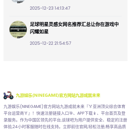
2025-12-23 14:13:47
足球明星灵感女网名推荐汇总让你在游戏中
闪耀如星
2025-12-22 21:54:57
九游娱乐(NINEGAME)官方网站九游成就未来『🏅亚洲顶尖综合体育
平台运营商🏅』！快速注册链接入口🎯、APP下载📱、平台首页及登
录服务。作为中国区领先的平台,谈球吧为用户提供安全、稳定的注册
体验,24小时客服随时在线支持。立即前往官网,轻松注册,畅享高品质