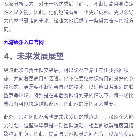
专家分析认为，对于一名优秀后卫而言，不断提高自身稳定
性才是关键。因此，他们期待看到一个更加成熟、更具领导
力的林书豪走向未来，这也为他提供了一条努力奋斗的新方
向。
九游娱乐入口官网
4、未来发展展望
经过此次与勇士队交锋后，可以说林书豪正在逐步找回状
态，并向着更高目标迈进。他不仅要继续保持目前良好的竞
技状态，更需要不断完善自己的技术，以适应日益激烈的联
盟竞争环境。特别是在季后赛即将到来的情况下，每一场比
赛都有可能决定球队命运，因此他的发挥尤为重要。
此外，加强团队配合也是未来发展的重点之一。虽然个人能
力很强，但篮球毕竟是一项团队运动，相互间默契程度直接
影响到胜负。因此，提高与其他队员之间配合，以及转变战