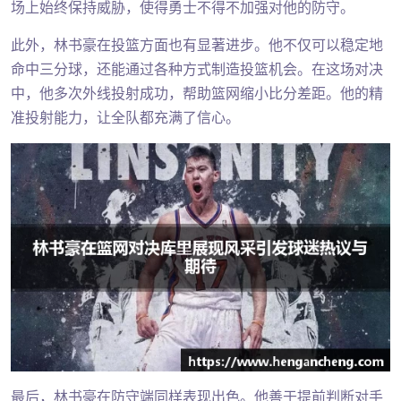
场上始终保持威胁，使得勇士不得不加强对他的防守。
此外，林书豪在投篮方面也有显著进步。他不仅可以稳定地
命中三分球，还能通过各种方式制造投篮机会。在这场对决
中，他多次外线投射成功，帮助篮网缩小比分差距。他的精
准投射能力，让全队都充满了信心。
最后，林书豪在防守端同样表现出色。他善于提前判断对手