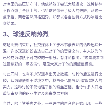
对库里的高压防守时，他依然敢于尝试大胆进攻，这种精神
不仅点燃了全队士气，也给球迷带来了极大的鼓舞。从这一
点来看，两者虽然风格迥异，却都以各自独特方式影响着比
赛结果。
3、球迷反响热烈
这场比赛结束后，社交媒体上关于林书豪表现的话题迅速升
温。许多球迷纷纷表达自己对于他的赞赏之情，有人认为他
已经成为球队不可或缺的一部分。有评论指出，“这是我看到
过最精彩的一场表演”，足见大家对于他的期望值极高。
与此同时，也有不少球迷拿出历史数据，与其他后卫进行比
较，认为即便处于逆境之中，林书豪也能展现出超越常人的
实力。这种讨论不仅增强了他的粉丝基础，也令许多人开始
重新审视他的职业生涯及未来发展方向。
当然，除了赞美声之外，一些理性的声音也开始出现。一些