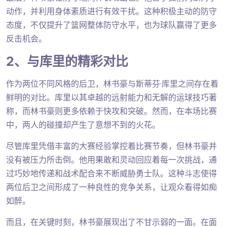
动作，并利用身体素质进行有效干扰。这种积极主动的防守
态度，不仅提升了篮网整体防守水平，也为球队赢得了更多
反击机会。
2、与库里的精彩对比
作为两位不同风格的后卫，林书豪与斯蒂芬·库里之间存在着
鲜明的对比。库里以其卓越的远射能力和无解的运球技巧著
称，而林书豪则更多依赖于快攻和突破。然而，在本场比赛
中，两人的碰撞却产生了意想不到的火花。
尽管库里凭借丰富的大赛经验掌控着比赛节奏，但林书豪并
没有被压力所击倒。他用果敢和灵动回应着每一次挑战，通
过巧妙地传递和战术配合来不断威胁勇士队。这种斗志使得
两位后卫之间形成了一种良性的竞争关系，让观众看得如痴
如醉。
而且，在关键时刻，林书豪展现出了不甘示弱的一面。在面