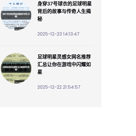
身穿37号球衣的足球明星
背后的故事与传奇人生揭
秘
2025-12-23 14:13:47
足球明星灵感女网名推荐
汇总让你在游戏中闪耀如
星
2025-12-22 21:54:57