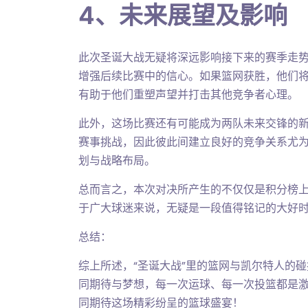
4、未来展望及影响
此次圣诞大战无疑将深远影响接下来的赛季走
增强后续比赛中的信心。如果篮网获胜，他们
有助于他们重塑声望并打击其他竞争者心理。
此外，这场比赛还有可能成为两队未来交锋的
赛事挑战，因此彼此间建立良好的竞争关系尤
划与战略布局。
总而言之，本次对决所产生的不仅仅是积分榜
于广大球迷来说，无疑是一段值得铭记的大好
总结：
综上所述，“圣诞大战”里的篮网与凯尔特人的
同期待与梦想，每一次运球、每一次投篮都是
同期待这场精彩纷呈的篮球盛宴！