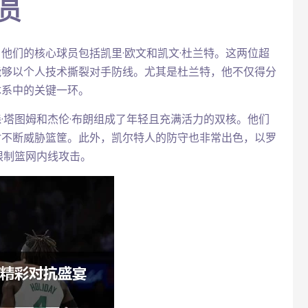
员
他们的核心球员包括凯里·欧文和凯文·杜兰特。这两位超
能够以个人技术撕裂对手防线。尤其是杜兰特，他不仅得分
体系中的关键一环。
·塔图姆和杰伦·布朗组成了年轻且充满活力的双核。他们
射不断威胁篮筐。此外，凯尔特人的防守也非常出色，以罗
限制篮网内线攻击。