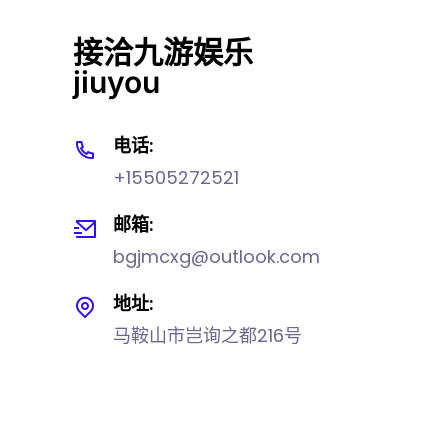
接洽九游娱乐
jiuyou
电话:
+15505272521
邮箱:
bgjmcxg@outlook.com
地址:
马鞍山市岂询之都216号