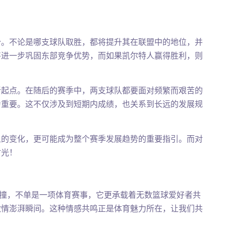
势。不论是哪支球队取胜，都将提升其在联盟中的地位，并
将进一步巩固东部竞争优势，而如果凯尔特人赢得胜利，则
新起点。在随后的赛季中，两支球队都要面对频繁而艰苦的
为重要。这不仅涉及到短期内成绩，也关系到长远的发展规
上的变化，更可能成为整个赛季发展趋势的重要指引。而对
时光！
碰撞，不单是一项体育赛事，它更承载着无数篮球爱好者共
激情澎湃瞬间。这种情感共鸣正是体育魅力所在，让我们共