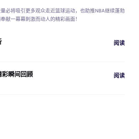
量必将吸引更多观众走近篮球运动，也助推NBA继续蓬勃
们奉献一幕幕刺激而动人的精彩画面！
析
阅读
精彩瞬间回顾
阅读