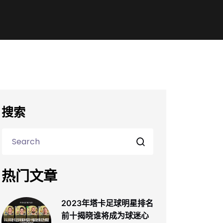
搜索
热门文章
2023年塔卡足球明星排名
前十揭晓谁将成为球迷心