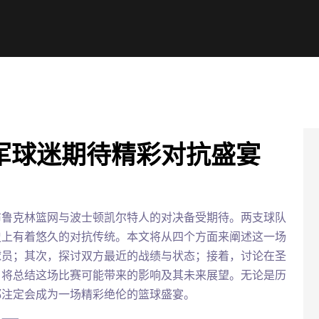
军球迷期待精彩对抗盛宴
布鲁克林篮网与波士顿凯尔特人的对决备受期待。两支球队
史上有着悠久的对抗传统。本文将从四个方面来阐述这一场
球员；其次，探讨双方最近的战绩与状态；接着，讨论在圣
，将总结这场比赛可能带来的影响及其未来展望。无论是历
都注定会成为一场精彩绝伦的篮球盛宴。